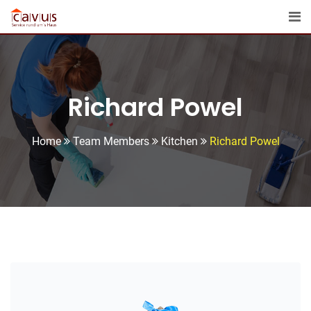
Skip
to
content
Richard Powel
Home
Team Members
Kitchen
Richard Powel