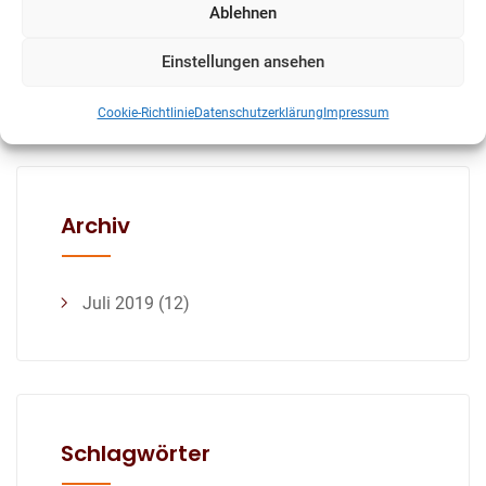
Ablehnen
The Secret of Cleaning
Your Floor
Einstellungen ansehen
Cookie-Richtlinie
Datenschutzerklärung
Impressum
Archiv
Juli 2019
(12)
Schlagwörter