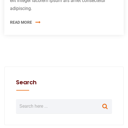
elit integer lacorem ipsum ars amet consectetur
adipiscing.
READ MORE
Search