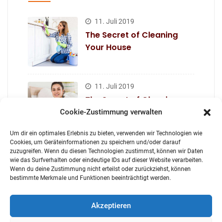
11. Juli 2019
The Secret of Cleaning
Your House
11. Juli 2019
The Secret of Cleaning
Your Office
Cookie-Zustimmung verwalten
Um dir ein optimales Erlebnis zu bieten, verwenden wir Technologien wie
Cookies, um Geräteinformationen zu speichern und/oder darauf
zuzugreifen. Wenn du diesen Technologien zustimmst, können wir Daten
11. Juli 2019
wie das Surfverhalten oder eindeutige IDs auf dieser Website verarbeiten.
The Secret of Cleaning
Wenn du deine Zustimmung nicht erteilst oder zurückziehst, können
Your Kitchen
bestimmte Merkmale und Funktionen beeinträchtigt werden.
Akzeptieren
11. Juli 2019