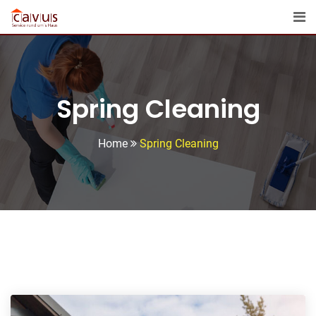
Skip
to
content
Spring Cleaning
Home
Spring Cleaning